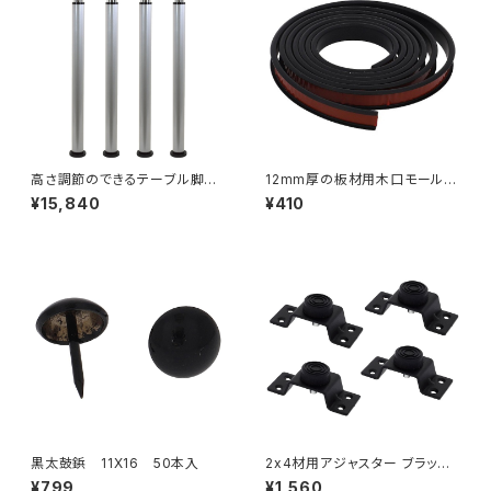
高さ調節のできるテーブル脚
12mm厚の板材用木口モール
570~770mm シルバー
ブラック（557-222）
¥15,840
¥410
黒太鼓鋲 11X16 50本入
2x4材用アジャスター ブラック
4個セット（70-540）
¥799
¥1,560