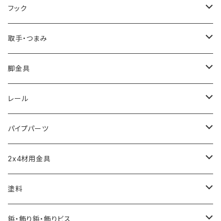
ブレース棚受け
フック
ビス留め
取手・つまみ
取手
脚金具
つまみ
アジャスター
レール
短めな脚金具
モール
パイプパーツ
引き戸レール
パイプクランパー
2x4材用金具
ソーホースブラケット
塗料
水性自然塗料
鋲・飾り鋲・飾りビス