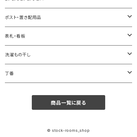
0.2L
油性自然塗料
太鼓鋲
ポスト・置き配用品
0.7L
0.07L
飾りビス
ポスト
表札・看板
1.6L
0.75L
ビスキャップ
スタッポ
後付け宅配ボックス
看板
洗濯もの干し
2.5L
ポスティーレ
コンボミドルタイプ
置き配用品
ランドリー用ハンガーパイプ
丁番
3.8L
ヴィンテージポスト
コンボ ラージタイプ
スライド丁番
商品一覧に戻る
専用うすめ液
ノルディックワイドポスト
オリンピア丁番
刷毛洗浄液
メルポーチ
© stock-rooms_shop