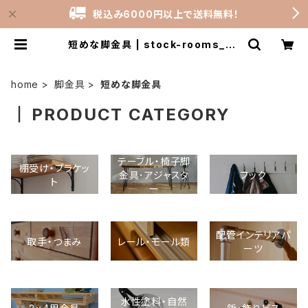
税込み6000円以上で送料無料！
短めな脚金具 | stock-rooms_sh
op
home
脚金具
短めな脚金具
PRODUCT CATEGORY
テーブル・椅子脚
棚受け・ブラケッ
金具･アジャスタ
フック
ト
ー
配管インテリアパ
取手・つまみ
レール・モール類
ーツ
水性塗料・自然