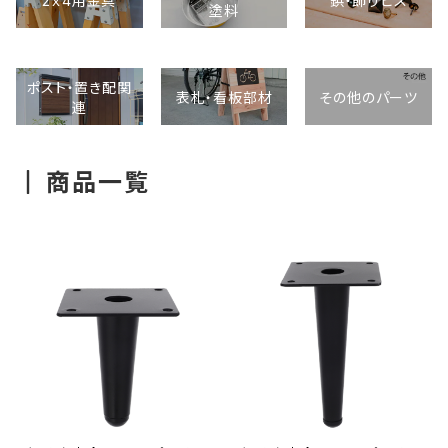
2ｘ4用金具
鋲・飾りビス
塗料
ポスト・置き配関
表札・看板部材
その他のパーツ
連
商品一覧