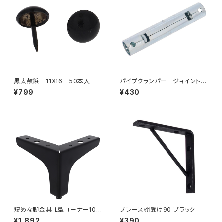
黒太鼓鋲 11X16 50本入
パイプクランパー ジョイント
25.4
¥799
¥430
短めな脚金具 Ｌ型コーナー100
ブレース棚受け90 ブラック
ブラック ４本セット（70-553W）
¥1,892
¥390