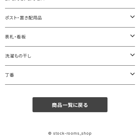
0.2L
油性自然塗料
太鼓鋲
ポスト・置き配用品
0.7L
0.07L
飾りビス
ポスト
表札・看板
1.6L
0.75L
ビスキャップ
スタッポ
後付け宅配ボックス
看板
洗濯もの干し
2.5L
ポスティーレ
コンボミドルタイプ
置き配用品
ランドリー用ハンガーパイプ
丁番
3.8L
ヴィンテージポスト
コンボ ラージタイプ
スライド丁番
商品一覧に戻る
専用うすめ液
ノルディックワイドポスト
オリンピア丁番
刷毛洗浄液
メルポーチ
© stock-rooms_shop