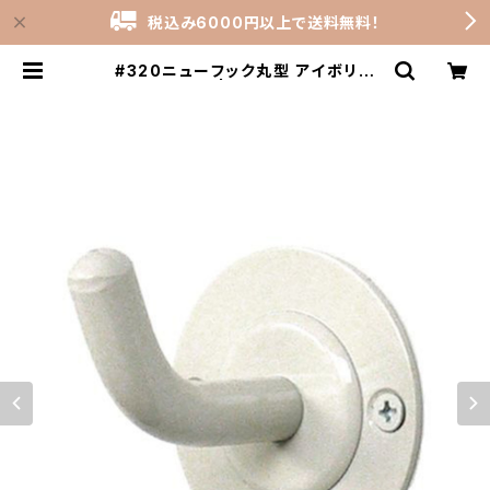
税込み6000円以上で送料無料！
#320ニューフック丸型 アイボリー
（901-1560） | stock-rooms_sh
op