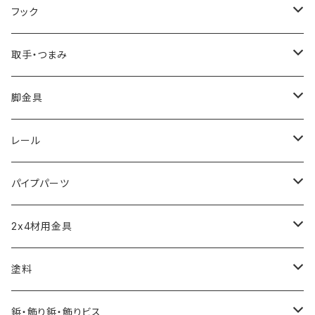
ブレース棚受け
フック
ビス留め
取手・つまみ
取手
脚金具
つまみ
アジャスター
レール
短めな脚金具
モール
パイプパーツ
引き戸レール
パイプクランパー
2x4材用金具
ソーホースブラケット
塗料
水性自然塗料
鋲・飾り鋲・飾りビス