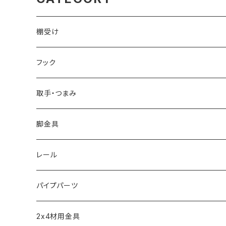
棚受け
ブレース棚受け
フック
ビス留め
取手・つまみ
取手
脚金具
つまみ
アジャスター
レール
短めな脚金具
モール
パイプパーツ
引き戸レール
パイプクランパー
2x4材用金具