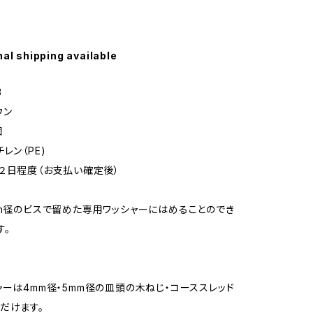
nal shipping available
3
ウン
個
レン（PE)
２日程度（お支払い確定後）
mm径のビスで留めた専用ワッシャーにはめることのでき
す。
ャーは4mm径・5mm径の皿頭の木ねじ・コーススレッド
だけます。