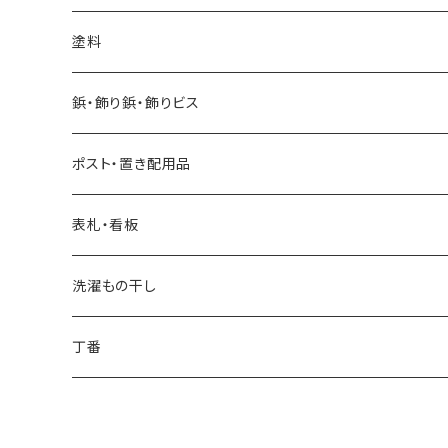
ソーホースブラケット
塗料
水性自然塗料
鋲・飾り鋲・飾りビス
0.2L
油性自然塗料
太鼓鋲
ポスト・置き配用品
0.7L
0.07L
飾りビス
ポスト
表札・看板
1.6L
0.75L
ビスキャップ
スタッポ
後付け宅配ボックス
看板
洗濯もの干し
2.5L
ポスティーレ
コンボミドルタイプ
置き配用品
ランドリー用ハンガーパイプ
丁番
3.8L
ヴィンテージポスト
コンボ ラージタイプ
スライド丁番