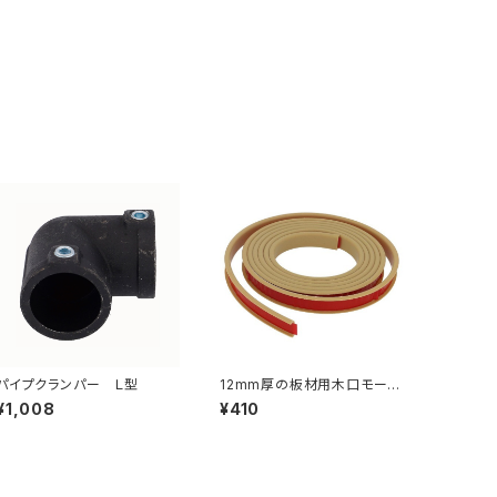
パイプクランパー Ｌ型
12mm厚の板材用木口モー
ル ナチュラルブラウン（557-
¥1,008
¥410
223）