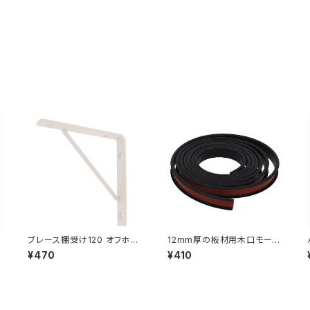
ブレース棚受け120 オフホワ
12mm厚の板材用木口モー
イト
ル ブラック（557-222）
¥470
¥410