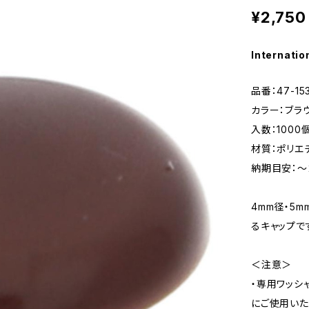
¥2,750
Internatio
品番：47-15
カラー：ブラ
入数：1000
材質：ポリエチ
納期目安：～
4mm径・5
るキャップで
＜注意＞
・専用ワッシ
にご使用いた