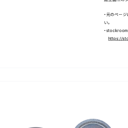
・元のページ
い。
・stockr
https://s