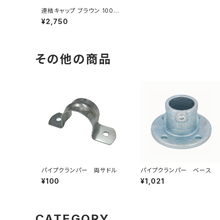
連結キャップ ブラウン 1000
個入
¥2,750
その他の商品
パイプクランパー 両サドル
パイプクランパー ベース
¥100
¥1,021
CATEGORY