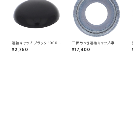
連結キャップ ブラック 1000
三価めっき連結キャップ専用
個入
ワッシャー 5.1mm
¥2,750
¥17,400