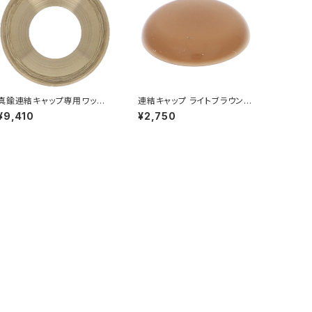
真鍮連結キャップ専用ワッシャ
連結キャップ ライトブラウン 1
ー M5 コーススレッド用
000個入
¥9,410
¥2,750