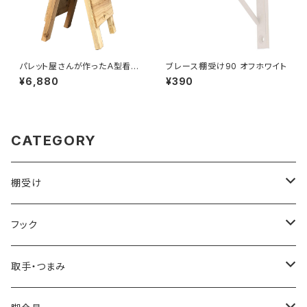
パレット屋さんが作ったＡ型看板
ブレース棚受け90 オフホワイト
キット_ユニクロめっき（IDS-00
¥6,880
¥390
9）
CATEGORY
棚受け
ブレース棚受け
フック
ビス留め
取手・つまみ