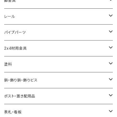
取手
脚金具
つまみ
アジャスター
レール
短めな脚金具
モール
パイプパーツ
引き戸レール
パイプクランパー
2x4材用金具
ソーホースブラケット
塗料
水性自然塗料
鋲・飾り鋲・飾りビス
0.2L
油性自然塗料
太鼓鋲
ポスト・置き配用品
0.7L
0.07L
飾りビス
ポスト
表札・看板