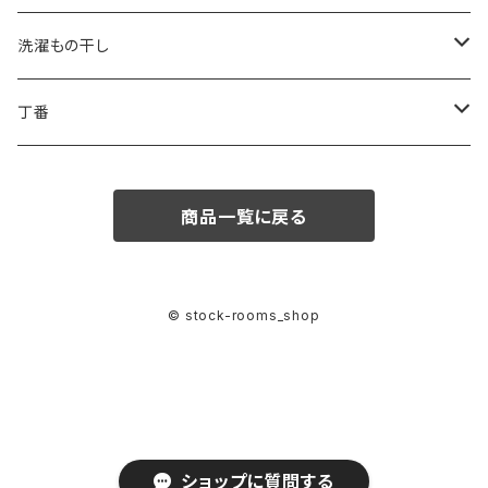
1.6L
0.75L
ビスキャップ
スタッポ
後付け宅配ボックス
看板
洗濯もの干し
2.5L
ポスティーレ
コンボミドルタイプ
置き配用品
ランドリー用ハンガーパイプ
丁番
3.8L
ヴィンテージポスト
コンボ ラージタイプ
スライド丁番
商品一覧に戻る
専用うすめ液
ノルディックワイドポスト
オリンピア丁番
刷毛洗浄液
メルポーチ
© stock-rooms_shop
スタイリッシュポスト
ユニットポスト
スタンド・施工用品
ショップに質問する