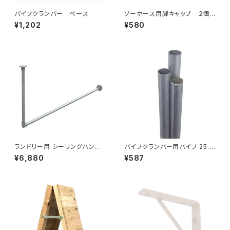
パイプクランパー ベース
ソーホース用脚キャップ ２個セ
ット
¥1,202
¥580
ランドリー用 シーリングハンガ
パイプクランパー用パイプ 25.4
ーパイプ Ｌ型1519 メッキ仕様
ｘ1.2 1000mm（ID-641B）
¥6,880
¥587