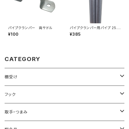
パイプクランパー 両サドル
パイプクランパー用パイプ 25.4
ｘ1.2 500mm（ID-640B）
¥100
¥385
CATEGORY
棚受け
ブレース棚受け
フック
ビス留め
取手・つまみ