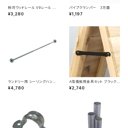
粉河ウッドレール V9レール ナ
パイプクランパー ３方面
チュラル 9×9×1930（999-00
¥3,280
¥1,197
504）業販専用（個人宅配送不
可）
ランドリー用 シーリングハンガ
Ａ型看板用金具セット ブラック_
ーパイプ Ｉ型1510 メッキ仕様
5セットまとめ販売（557-210
¥4,780
¥2,740
W）