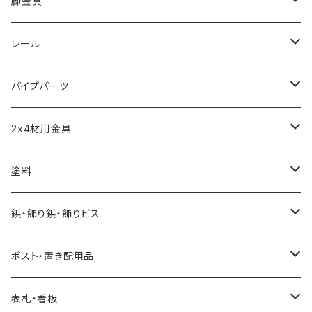
取手
脚金具
つまみ
アジャスター
レール
短めな脚金具
モール
パイプパーツ
引き戸レール
パイプクランパー
2x4材用金具
ソーホースブラケット
塗料
水性自然塗料
鋲・飾り鋲・飾りビス
0.2L
油性自然塗料
太鼓鋲
ポスト・置き配用品
0.7L
0.07L
飾りビス
ポスト
表札・看板