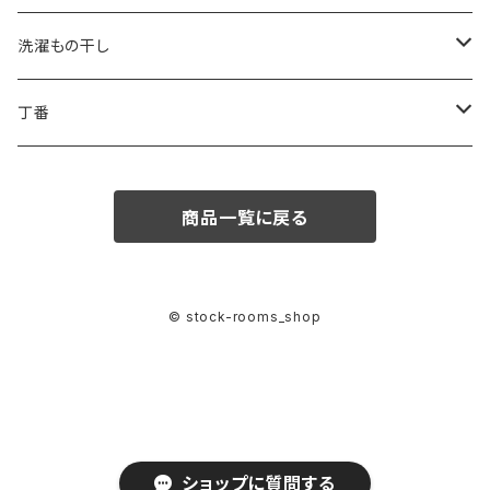
1.6L
0.75L
ビスキャップ
スタッポ
後付け宅配ボックス
看板
洗濯もの干し
2.5L
ポスティーレ
コンボミドルタイプ
置き配用品
ランドリー用ハンガーパイプ
丁番
3.8L
ヴィンテージポスト
コンボ ラージタイプ
スライド丁番
商品一覧に戻る
専用うすめ液
ノルディックワイドポスト
オリンピア丁番
刷毛洗浄液
メルポーチ
© stock-rooms_shop
スタイリッシュポスト
ユニットポスト
スタンド・施工用品
ショップに質問する