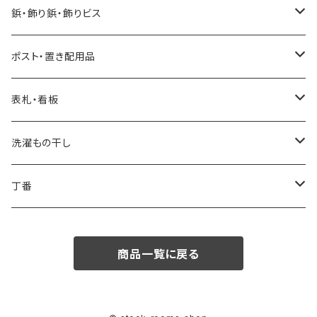
水性自然塗料
鋲・飾り鋲・飾りビス
0.2L
油性自然塗料
太鼓鋲
ポスト・置き配用品
0.7L
0.07L
飾りビス
ポスト
表札・看板
1.6L
0.75L
ビスキャップ
スタッポ
後付け宅配ボックス
看板
洗濯もの干し
2.5L
ポスティーレ
コンボミドルタイプ
置き配用品
ランドリー用ハンガーパイプ
丁番
3.8L
ヴィンテージポスト
コンボ ラージタイプ
スライド丁番
商品一覧に戻る
専用うすめ液
ノルディックワイドポスト
オリンピア丁番
刷毛洗浄液
メルポーチ