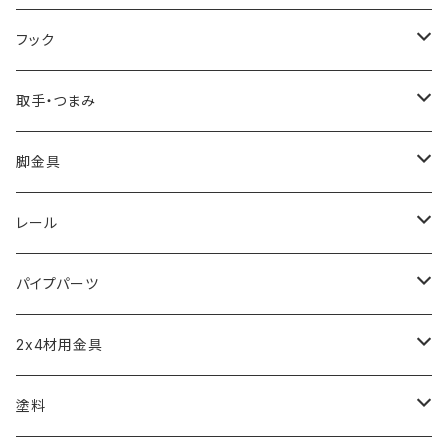
ブレース棚受け
フック
ビス留め
取手・つまみ
取手
脚金具
つまみ
アジャスター
レール
短めな脚金具
モール
パイプパーツ
引き戸レール
パイプクランパー
2x4材用金具
ソーホースブラケット
塗料