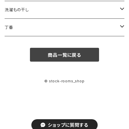
1.6L
0.75L
ビスキャップ
スタッポ
後付け宅配ボックス
看板
洗濯もの干し
2.5L
ポスティーレ
コンボミドルタイプ
置き配用品
ランドリー用ハンガーパイプ
丁番
3.8L
ヴィンテージポスト
コンボ ラージタイプ
スライド丁番
商品一覧に戻る
専用うすめ液
ノルディックワイドポスト
オリンピア丁番
刷毛洗浄液
メルポーチ
© stock-rooms_shop
スタイリッシュポスト
ユニットポスト
スタンド・施工用品
ショップに質問する