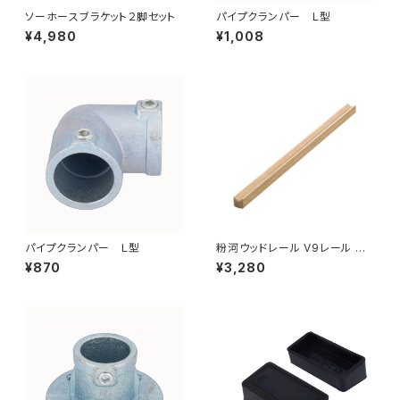
ソーホースブラケット２脚セット
パイプクランパー Ｌ型
¥4,980
¥1,008
パイプクランパー Ｌ型
粉河ウッドレール V9レール ナ
チュラル 9×9×1930（999-00
¥870
¥3,280
504）業販専用（個人宅配送不
可）