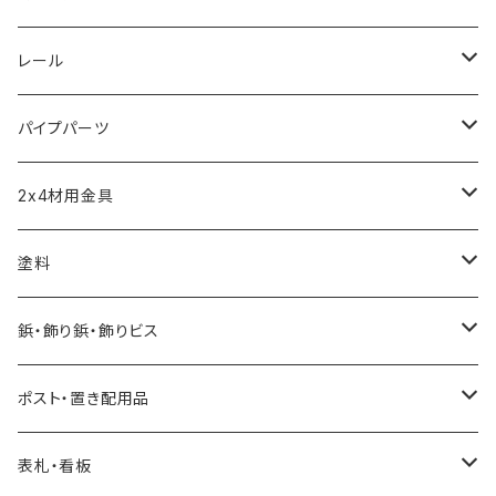
つまみ
アジャスター
レール
短めな脚金具
モール
パイプパーツ
引き戸レール
パイプクランパー
2x4材用金具
ソーホースブラケット
塗料
水性自然塗料
鋲・飾り鋲・飾りビス
0.2L
油性自然塗料
太鼓鋲
ポスト・置き配用品
0.7L
0.07L
飾りビス
ポスト
表札・看板