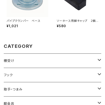
パイプクランパー ベース
ソーホース用脚キャップ ２個セ
ット
¥1,021
¥580
CATEGORY
棚受け
ブレース棚受け
フック
ビス留め
取手・つまみ
取手
脚金具