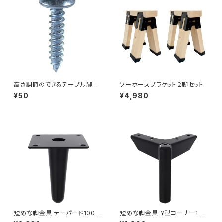
高さ調節のできるテーブル脚用
ソーホースブラケット２脚セット
ビス6×16（CO-123B）
¥50
¥4,980
短めな脚金具 テーパード100ブ
短めな脚金具 Ｙ型コーナー100
ラック ４本セット（70-551W）
ブラック ４本セット（70-555W）