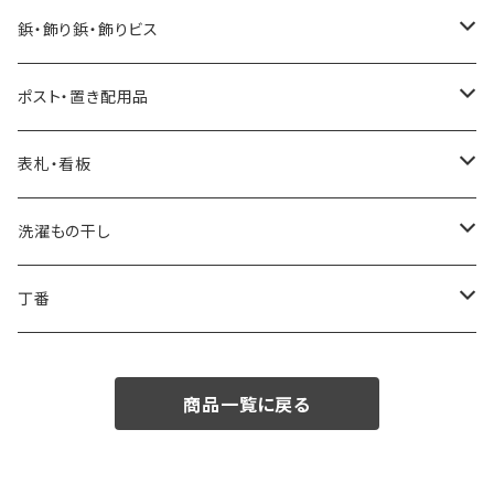
水性自然塗料
鋲・飾り鋲・飾りビス
0.2L
油性自然塗料
太鼓鋲
ポスト・置き配用品
0.7L
0.07L
飾りビス
ポスト
表札・看板
1.6L
0.75L
ビスキャップ
スタッポ
後付け宅配ボックス
看板
洗濯もの干し
2.5L
ポスティーレ
コンボミドルタイプ
置き配用品
ランドリー用ハンガーパイプ
丁番
3.8L
ヴィンテージポスト
コンボ ラージタイプ
スライド丁番
商品一覧に戻る
専用うすめ液
ノルディックワイドポスト
オリンピア丁番
刷毛洗浄液
メルポーチ