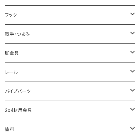
ブレース棚受け
フック
ビス留め
取手・つまみ
取手
脚金具
つまみ
アジャスター
レール
短めな脚金具
モール
パイプパーツ
引き戸レール
パイプクランパー
2x4材用金具
ソーホースブラケット
塗料