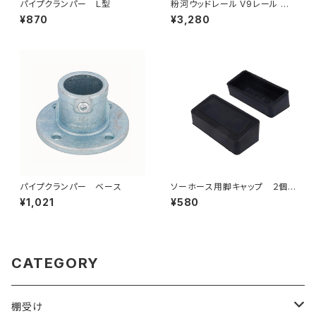
パイプクランパー Ｌ型
粉河ウッドレール V9レール ナ
チュラル 9×9×1930（999-00
¥870
¥3,280
504）業販専用（個人宅配送不
可）
パイプクランパー ベース
ソーホース用脚キャップ ２個セ
ット
¥1,021
¥580
CATEGORY
棚受け