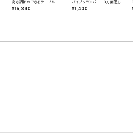
高さ調節のできるテーブル
パイプクランパー 3方面通し
脚 570~770mm ブラッ
¥15,840
¥1,400
ク