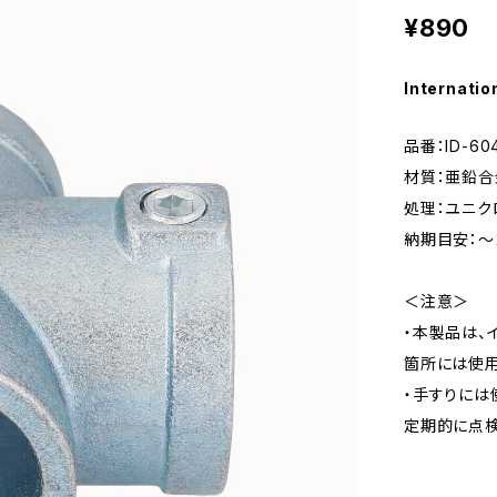
¥890
Internatio
品番：ID-60
材質：亜鉛合
処理：ユニク
納期目安：～
＜注意＞
・本製品は、
箇所には使用
・手すりには
定期的に点検