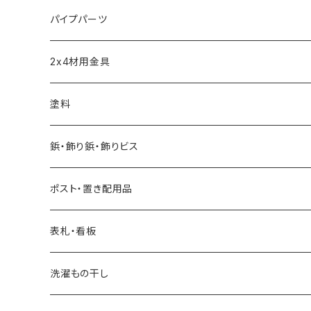
短めな脚金具
モール
パイプパーツ
引き戸レール
パイプクランパー
2x4材用金具
ソーホースブラケット
塗料
水性自然塗料
鋲・飾り鋲・飾りビス
0.2L
油性自然塗料
太鼓鋲
ポスト・置き配用品
0.7L
0.07L
飾りビス
ポスト
表札・看板
1.6L
0.75L
ビスキャップ
スタッポ
後付け宅配ボックス
看板
洗濯もの干し
2.5L
ポスティーレ