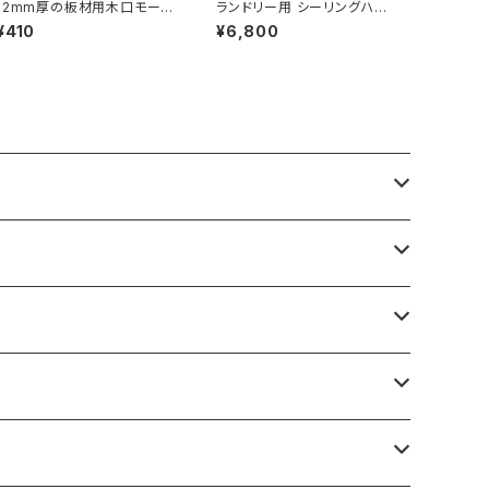
12mm厚の板材用木口モー
ランドリー用 シーリングハン
ル ナチュラルブラウン（557-
ガーパイプ Ｉ型1510 ブラック
¥410
¥6,800
223）