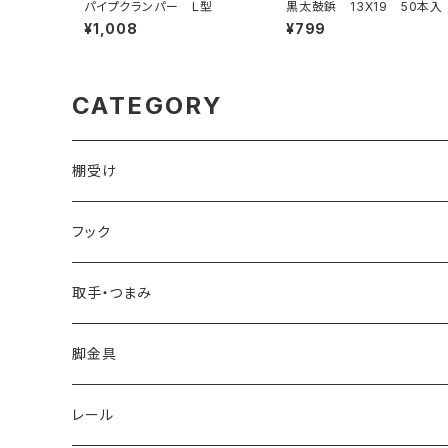
パイプクランパー Ｌ型
黒太鼓鋲 13X19 50本入
¥1,008
¥799
CATEGORY
棚受け
ブレース棚受け
フック
ビス留め
取手・つまみ
取手
脚金具
つまみ
アジャスター
レール