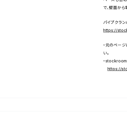
で、壁面から
パイプクラン
https://st
・元のページ
い。
・stockr
https://s